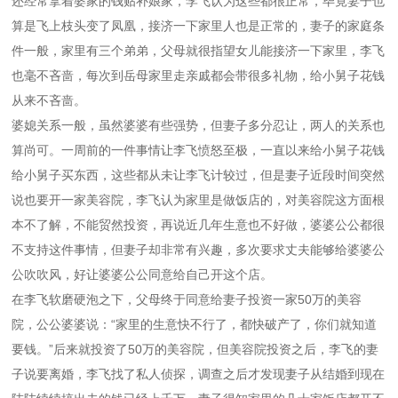
还经常拿着婆家的钱贴补娘家，李飞认为这些都很正常，毕竟妻子也
算是飞上枝头变了凤凰，接济一下家里人也是正常的，妻子的家庭条
件一般，家里有三个弟弟，父母就很指望女儿能接济一下家里，李飞
也毫不吝啬，每次到岳母家里走亲戚都会带很多礼物，给小舅子花钱
从来不吝啬。
婆媳关系一般，虽然婆婆有些强势，但妻子多分忍让，两人的关系也
算尚可。一周前的一件事情让李飞愤怒至极，一直以来给小舅子花钱
给小舅子买东西，这些都从未让李飞计较过，但是妻子近段时间突然
说也要开一家美容院，李飞认为家里是做饭店的，对美容院这方面根
本不了解，不能贸然投资，再说近几年生意也不好做，婆婆公公都很
不支持这件事情，但妻子却非常有兴趣，多次要求丈夫能够给婆婆公
公吹吹风，好让婆婆公公同意给自己开这个店。
在李飞软磨硬泡之下，父母终于同意给妻子投资一家50万的美容
院，公公婆婆说：“家里的生意快不行了，都快破产了，你们就知道
要钱。”后来就投资了50万的美容院，但美容院投资之后，李飞的妻
子说要离婚，李飞找了私人侦探，调查之后才发现妻子从结婚到现在