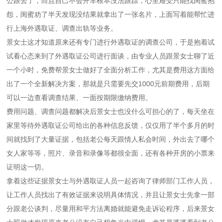
公跟丢了，而且自己不会开车根本没法跟踪，心里难受只能找闺蜜抱
怨，闺蜜劝了半天发现没结果就拿出了一张名片，上面写着能帮忙进
行上海外遇取证、调查出轨等业务。
景女士这才知道原来还有专门进行外遇取证的调查公司，于是抱着试
试看心态来到了外遇取证公司进行面谈，由专业人员跟景女士聊了近
一个小时，免费帮景女士做好了全面分析工作，尤其是费用这方面给
出了一个全新解决方案，那就是只需要先交1000元前期费用，后期
可以一边查看调查结果、一面按期限缴纳费用。
费用问题、调查问题都解决后景女士也没什么可担心的了，每天坐在
家里等待外遇取证公司给出的各种信息反馈，仅仅用了半个多月的时
间就找到了大量证据，包括老公每天跟情人私会时间，外出去了哪个
女人家等等，照片、录音和录像等都很全面，还有各种开房的小票来
证明这一切。
拿着这些证据景女士与外遇取证人员一起咨询了律师部门工作人员，
让工作人员找出了有效证据来说明具体情况，并且让景女士先拿一部
分跟老公谈判，尽量用和平方法离婚就能避免走诉讼程序，后来景女